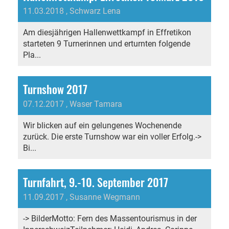
11.03.2018
, Schwarz Lena
Am diesjährigen Hallenwettkampf in Effretikon
starteten 9 Turnerinnen und erturnten folgende
Pla...
Turnshow 2017
07.12.2017
, Waser Tamara
Wir blicken auf ein gelungenes Wochenende
zurück. Die erste Turnshow war ein voller Erfolg.->
Bi...
Turnfahrt, 9.-10. September 2017
11.09.2017
, Susanne Wegmann
-> BilderMotto: Fern des Massentourismus in der