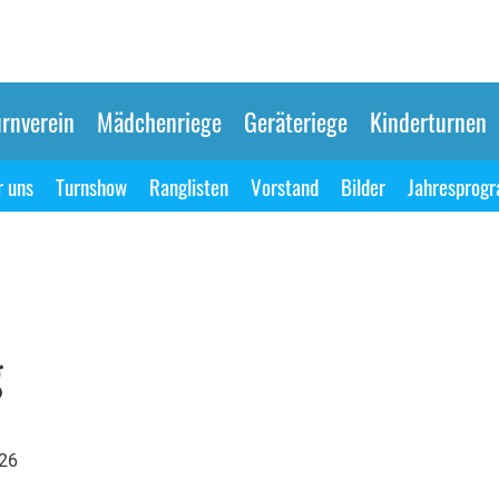
rnverein
Mädchenriege
Geräteriege
Kinderturnen
 uns
Turnshow
Ranglisten
Vorstand
Bilder
Jahresprog
g
026