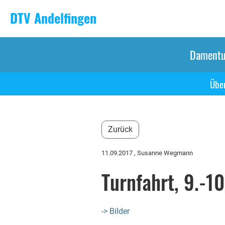
DTV Andelfingen
Damentu
Über
Zurück
11.09.2017
, Susanne Wegmann
Turnfahrt, 9.-1
-> Bilder