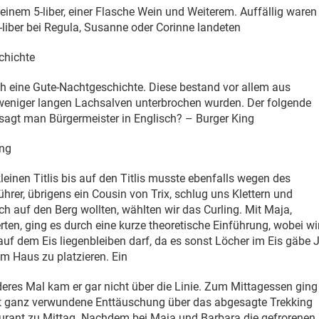
em 5-liber, einer Flasche Wein und Weiterem. Auffällig waren
5-liber bei Regula, Susanne oder Corinne landeten
chichte
h eine Gute-Nachtgeschichte. Diese bestand vor allem aus
weniger langen Lachsalven unterbrochen wurden. Der folgende
 sagt man Bürgermeister in Englisch? – Burger King
ing
einen Titlis bis auf den Titlis musste ebenfalls wegen des
hrer, übrigens ein Cousin von Trix, schlug uns Klettern und
och auf den Berg wollten, wählten wir das Curling. Mit Maja,
en, ging es durch eine kurze theoretische Einführung, wobei wi
auf dem Eis liegenbleiben darf, da es sonst Löcher im Eis gäbe J
im Haus zu platzieren. Ein
deres Mal kam er gar nicht über die Linie. Zum Mittagessen ging
cht ganz verwundene Enttäuschung über das abgesagte Trekking
urant zu Mittag. Nachdem bei Maja und Barbara die gefrorenen