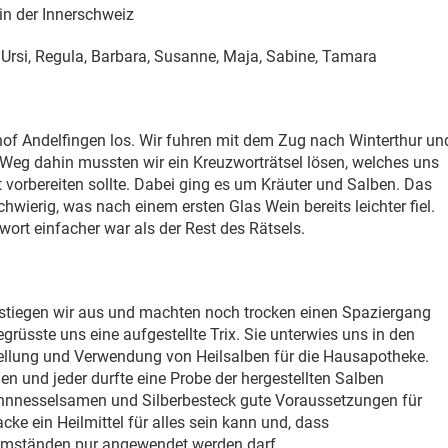
n der Innerschweiz
, Ursi, Regula, Barbara, Susanne, Maja, Sabine, Tamara
f Andelfingen los. Wir fuhren mit dem Zug nach Winterthur un
Weg dahin mussten wir ein Kreuzworträtsel lösen, welches uns
orbereiten sollte. Dabei ging es um Kräuter und Salben. Das
chwierig, was nach einem ersten Glas Wein bereits leichter fiel.
ort einfacher war als der Rest des Rätsels.
stiegen wir aus und machten noch trocken einen Spaziergang
grüsste uns eine aufgestellte Trix. Sie unterwies uns in den
ellung und Verwendung von Heilsalben für die Hausapotheke.
en und jeder durfte eine Probe der hergestellten Salben
ennnesselsamen und Silberbesteck gute Voraussetzungen für
acke ein Heilmittel für alles sein kann und, dass
 Umständen pur angewendet werden darf.