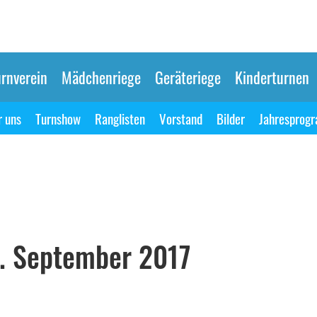
rnverein
Mädchenriege
Geräteriege
Kinderturnen
 uns
Turnshow
Ranglisten
Vorstand
Bilder
Jahresprog
0. September 2017